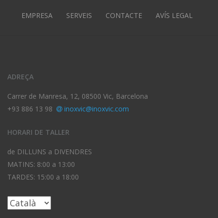
EMPRESA
SERVEIS
CONTACTE
AVÍS LEGAL
ADREÇA
Carrer de Manresa, 12, 08500 Vic, Barcelona
+93 886 13 98
inoxvic@inoxvic.com
HORARI DE TALLER
de DILLUNS a DIVENDRES
MATINS: 8:00 a 13:00
TARDES: 15:00 a 18:00