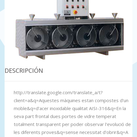
DESCRIPCIÓN
http://translate.google.com/translate_a/t?
client=a&q=Aquestes màquines estan compostes d'un
moble&q=d'acer inoxidable qualitat AISI-316&q=En la
seva part frontal dues portes de vidre temperat
totalment transparent per poder observar l'evolució de
les diferents proves&q=sense necessitat d'obrir&q=A