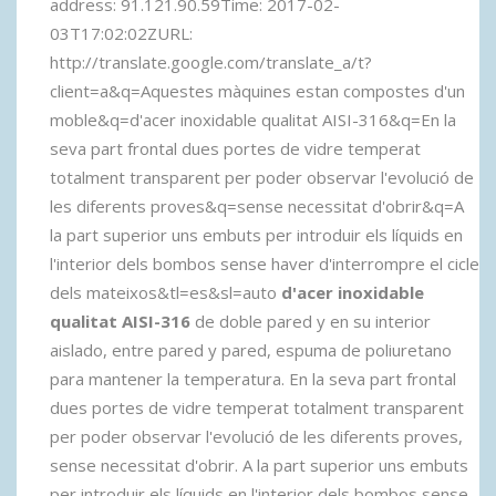
address: 91.121.90.59Time: 2017-02-
03T17:02:02ZURL:
http://translate.google.com/translate_a/t?
client=a&q=Aquestes màquines estan compostes d'un
moble&q=d'acer inoxidable qualitat AISI-316&q=En la
seva part frontal dues portes de vidre temperat
totalment transparent per poder observar l'evolució de
les diferents proves&q=sense necessitat d'obrir&q=A
la part superior uns embuts per introduir els líquids en
l'interior dels bombos sense haver d'interrompre el cicle
dels mateixos&tl=es&sl=auto
d'acer inoxidable
qualitat AISI-316
de doble pared y en su interior
aislado, entre pared y pared, espuma de poliuretano
para mantener la temperatura. En la seva part frontal
dues portes de vidre temperat totalment transparent
per poder observar l'evolució de les diferents proves,
sense necessitat d'obrir. A la part superior uns embuts
per introduir els líquids en l'interior dels bombos sense