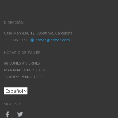
DIRECCIÓN
Calle Manresa, 12, 08500 Vic, Barcelona
+93 886 13 98
inoxvic@inoxvic.com
HORARIO DE TALLER
de LUNES a VIERNES
MAÑANAS: 8:00 a 13:00
TARDES: 15:00 a 18:00
SÍGUENOS