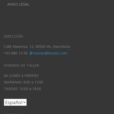
AVISO LEGAL
DIRECCIÓN
Calle Manresa, 12, 08500 Vic, Barcelona
+93 886 13 98
inoxvic@inoxvic.com
HORARIO DE TALLER
de LUNES a VIERNES
MAÑANAS: 8:00 a 13:00
TARDES: 15:00 a 18:00